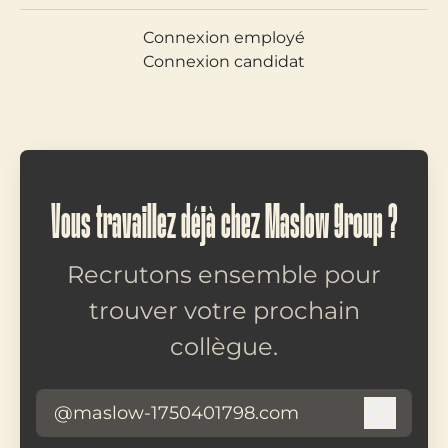
Connexion employé
Connexion candidat
Vous travaillez déjà chez Maslow Group ?
Recrutons ensemble pour
trouver votre prochain
collègue.
@maslow-1750401798.com
Connex