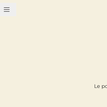
MENU CARRIÈRE
Partager la page
Le po